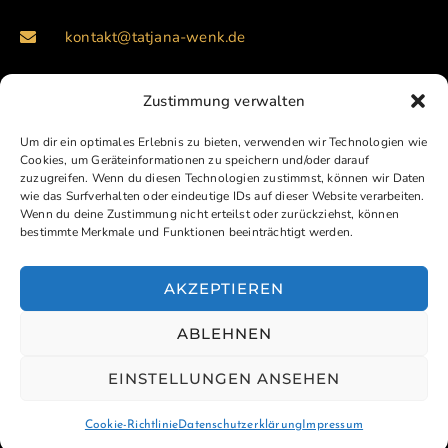
kontakt@tatjana-wenk.de
Social Media
Zustimmung verwalten
Um dir ein optimales Erlebnis zu bieten, verwenden wir Technologien wie
Cookies, um Geräteinformationen zu speichern und/oder darauf
zuzugreifen. Wenn du diesen Technologien zustimmst, können wir Daten
wie das Surfverhalten oder eindeutige IDs auf dieser Website verarbeiten.
Wenn du deine Zustimmung nicht erteilst oder zurückziehst, können
bestimmte Merkmale und Funktionen beeinträchtigt werden.
AKZEPTIEREN
Impressum
Datenschutzerklärung
Haftungsausschluss
ABLEHNEN
Website erstellt und betreut durch Northbay Digital &
Design
EINSTELLUNGEN ANSEHEN
Cookie-Richtlinie
Datenschutzerklärung
Impressum